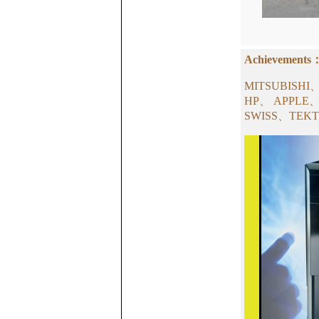
Achievements
MITSUBISH
HP、 APPLE
SWISS、TEK