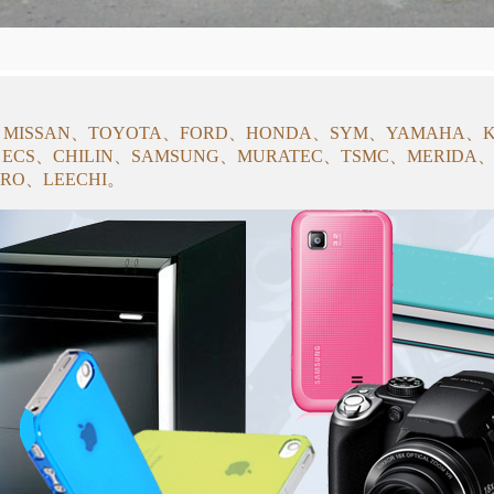
：
I、MISSAN、TOYOTA、FORD、HONDA、SYM、YAMAHA、
、ECS、CHILIN、SAMSUNG、MURATEC、TSMC、MERIDA、G
TRO、LEECHI。