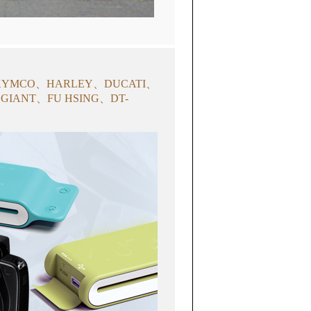
KYMCO、HARLEY、DUCATI、
IANT、FU HSING、DT-