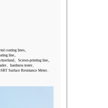
tal coating lines。
ing line。
and。Screen-printing line。
eader、hardness tester、
urface Resistance Meter、