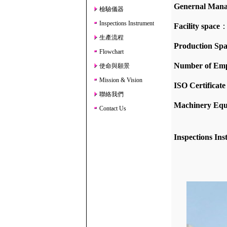
Genernal Man
檢驗儀器
Inspections Instrument
Facility space
：a
生產流程
Production Spa
Flowchart
Number of Emp
使命與願景
Mission & Vision
ISO Certificate
聯絡我們
Machinery Eq
Contact Us
One auto Me
One auto ele
Inspections In
salt water 
Glos