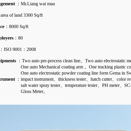
agement
：Mr.Liang wai mau
rea of land 3300 Sq/ft
ce
：8000 Sq/ft
loyees
：80
：ISO 9001：2008
uipments
：Two auto pre-process clean line。Two auto electrostatic me
chanical coating arm 。One tracking plastic coat
ctrostatic powder coating line form Gema in Switzerl
strument
：impact instrument、thickness tester、hatch cutter、color r
spray tester、temperature tester、PH meter、SC-SRT S
s Meter。