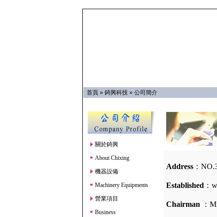
首頁
»
錡興科技
»
公司簡介
關於錡興
About Chixing
Address
：NO.32
機器設備
Established
：wa
Machinery Equipments
營業項目
Chairman
：Mr
Business